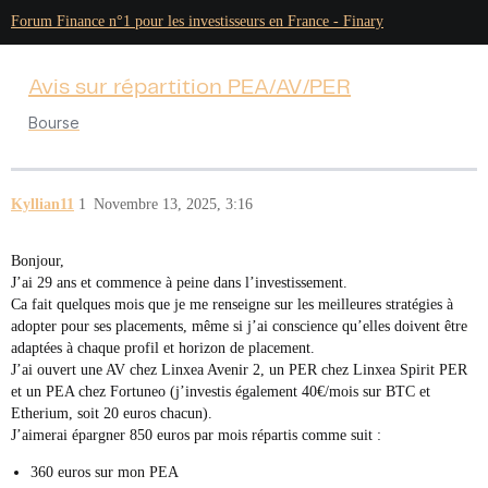
Forum Finance n°1 pour les investisseurs en France - Finary
Avis sur répartition PEA/AV/PER
Bourse
Kyllian11
1
Novembre 13, 2025, 3:16
Bonjour,
J’ai 29 ans et commence à peine dans l’investissement.
Ca fait quelques mois que je me renseigne sur les meilleures stratégies à
adopter pour ses placements, même si j’ai conscience qu’elles doivent être
adaptées à chaque profil et horizon de placement.
J’ai ouvert une AV chez Linxea Avenir 2, un PER chez Linxea Spirit PER
et un PEA chez Fortuneo (j’investis également 40€/mois sur BTC et
Etherium, soit 20 euros chacun).
J’aimerai épargner 850 euros par mois répartis comme suit :
360 euros sur mon PEA