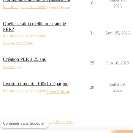
Juillet 10,
6
2026
Ma stratégie patrimoniale
Niveau-Débutant
Quelle serait la meilleure stratégie
PER?
31
Avril 25, 2026
Ma stratégie patrimoniale
Niveau-Intermédiaire
Création PER à 25 ans
25
Juin 10, 2026
Bourse
PER
Investir et répartir 100k€ d'épargne
Juillet 29,
20
2026
Ma stratégie patrimoniale
Niveau-Débutant
Accueil
Catégories
Lignes directrices
Continuer sans accepter
Conditions générales d'utilisation
Politique de confidentialité