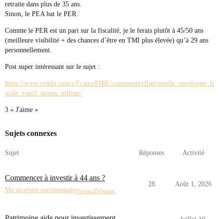
retraite dans plus de 35 ans.
Sinon, le PEA bat le PER.
Comme le PER est un pari sur la fiscalité, je le ferais plutôt à 45/50 ans
(meilleure visibilité + des chances d’être en TMI plus élevée) qu’à 29 ans
personnellement.
Post super intéressant sur le sujet :
https://www.reddit.com/r/FranceFIRE/comments/rflsgj/quelle_enveloppe_fi
scale_vautil_mieux_utiliser/
3 « J'aime »
Sujets connexes
Sujet
Réponses
Activité
Commencer à investir à 44 ans ?
28
Août 1, 2026
Ma stratégie patrimoniale
Niveau-Débutant
Patrimoine aide pour investissement